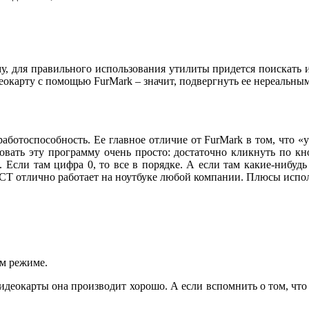
му, для правильного использования утилиты придется поискать
еокарту с помощью FurMark – значит, подвергнуть ее нереальным
аботоспособность. Ее главное отличие от FurMark в том, что 
овать эту программу очень просто: достаточно кликнуть по кно
. Если там цифра 0, то все в порядке. А если там какие-нибуд
ОССТ отлично работает на ноутбуке любой компании. Плюсы испо
м режиме.
видеокарты она производит хорошо. А если вспомнить о том, чт