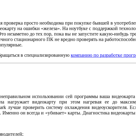
я проверка просто необходима при покупке бывшей в употребле
деокарту на ошибки «железа». На ноутбуке с поддержкой технолог
 Это незаметно до тех пор, пока вы не запустите какую-нибудь 
ычного стационарного ПК не вредно проверять на работоспособн
опулярные.
обращаться в специализированную
компанию по разработке прог
 неправильном использовании сей программы ваша видеокарта м
ла нагружает видеокарту при этом нагревая ее до максиму
Mark лучше проверить систему охлаждения видеоускорителя. Есл
. Именно он всегда и «убивает» карты. Диагностика видеокарты 
зводителей;