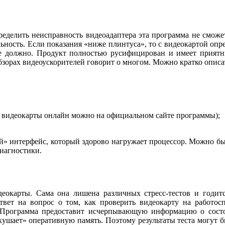
еделить неисправность видеоадаптера эта программа не сможет, 
льность. Если показания «ниже плинтуса», то с видеокартой оп
е должно. Продукт полностью русифицирован и имеет приятны
обзорах видеоускорителей говорит о многом. Можно кратко опис
 видеокарты онлайн можно на официальном сайте программы);
» интерфейс, который здорово нагружает процессор. Можно был
иагностики.
еокарты. Сама она лишена различных стресс-тестов и годитс
твет на вопрос о том, как проверить видеокарту на работос
 Программа предоставит исчерпывающую информацию о состо
ушает» оперативную память. Поэтому результаты теста могут б