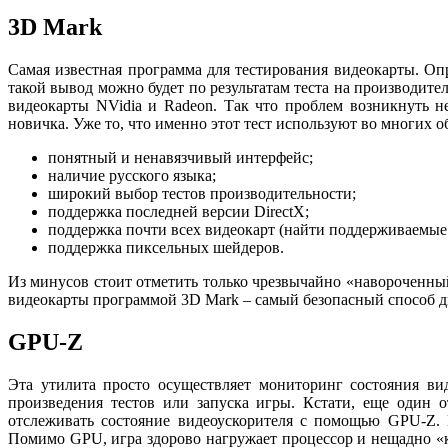
3D Mark
Самая известная программа для тестирования видеокарты. Опр
такой вывод можно будет по результатам теста на производите
видеокарты NVidia и Radeon. Так что проблем возникнуть н
новичка. Уже то, что именно этот тест используют во многих 
понятный и ненавязчивый интерфейс;
наличие русского языка;
широкий выбор тестов производительности;
поддержка последней версии DirectX;
поддержка почти всех видеокарт (найти поддерживаемые
поддержка пиксельных шейдеров.
Из минусов стоит отметить только чрезвычайно «навороченный
видеокарты программой 3D Mark – самый безопасный способ д
GPU-Z
Эта утилита просто осуществляет мониторинг состояния вид
произведения тестов или запуска игры. Кстати, еще один о
отслеживать состояние видеоускорителя с помощью GPU-Z.
Помимо GPU, игра здорово нагружает процессор и нещадно «к