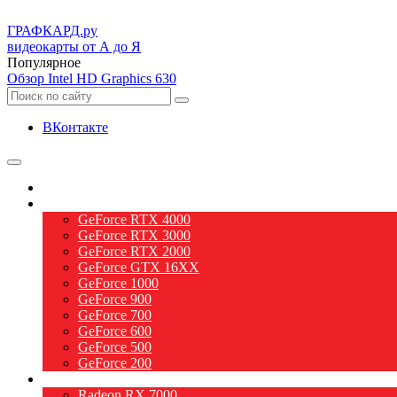
ГРАФ
КАРД.ру
видеокарты от А до Я
Популярное
Обзор Intel HD Graphics 630
ВКонтакте
О видеокартах
Видеокарты nVidia
GeForce RTX 4000
GeForce RTX 3000
GeForce RTX 2000
GeForce GTX 16XX
GeForce 1000
GeForce 900
GeForce 700
GeForce 600
GeForce 500
GeForce 200
Видеокарты AMD
Radeon RX 7000