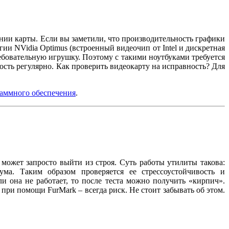
нии карты. Если вы заметили, что производительность графики
ии NVidia Optimus (встроенный видеочип от Intel и дискретная
требовательную игрушку. Поэтому с такими ноутбуками требуется
ость регулярно. Как проверить видеокарту на исправность? Для
раммного обеспечения
.
ожет запросто выйти из строя. Суть работы утилиты такова:
ма. Таким образом проверяется ее стрессоустойчивость и
и она не работает, то после теста можно получить «кирпич».
при помощи FurMark – всегда риск. Не стоит забывать об этом.