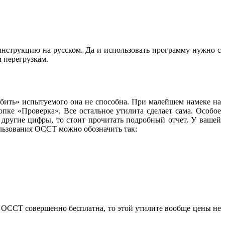
 инструкцию на русском. Да и использовать программу нужно с
 перегрузкам.
«убить» испытуемого она не способна. При малейшем намеке на
пке «Проверка». Все остальное утилита сделает сама. Особое
ь другие цифры, то стоит прочитать подробный отчет. У вашей
льзования ОССТ можно обозначить так:
о ОССТ совершенно бесплатна, то этой утилите вообще цены не