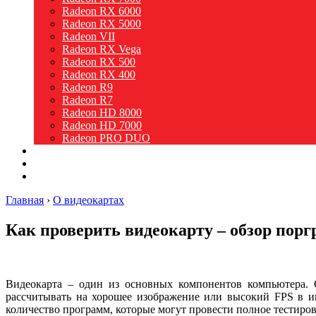
Radeon RX 6000
Radeon RX 5000
Radeon VII
Radeon RX Vega
Radeon RX 500
Radeon RX 400
Radeon R9
Radeon R7
Radeon HD 8000
Radeon HD 7000
Radeon PRO DUO
Intel
Новости
Видео
Главная
›
О видеокартах
Как проверить видеокарту – обзор пор
Видеокарта – один из основных компонентов компьютера. О
рассчитывать на хорошее изображение или высокий FPS в иг
количество программ, которые могут провести полное тестиров