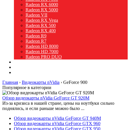
Radeon RX 6000
Radeon RX 5000
Radeon VII
Radeon RX Vega
Radeon RX 500
Radeon RX 400
Radeon R9
Radeon R7
Radeon HD 8000
Radeon HD 7000
Radeon PRO DUO
Intel
Новости
Видео
Главная
›
Видеокарты nVidia
›
GeForce 900
Популярное в категории
Обзор видеокарты nVidia GeForce GT 920M
Из-за кризиса в нашей стране, цены на ноутбуки сильно
поднялись, и если раньше можно было ...
Обзор видеокарты nVidia GeForce GT 940M
Обзор видеокарты nVidia GeForce GTX 960
Обзор видеокарты nVidia GeForce GTX 950