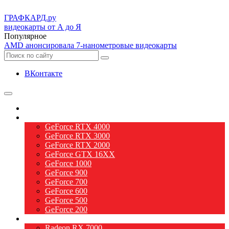
ГРАФ
КАРД.ру
видеокарты от А до Я
Популярное
AMD анонсировала 7-нанометровые видеокарты
ВКонтакте
О видеокартах
Видеокарты nVidia
GeForce RTX 4000
GeForce RTX 3000
GeForce RTX 2000
GeForce GTX 16XX
GeForce 1000
GeForce 900
GeForce 700
GeForce 600
GeForce 500
GeForce 200
Видеокарты AMD
Radeon RX 7000