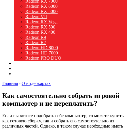
Radeon RX 7000
Radeon RX 6000
Radeon RX 5000
Radeon VII
Radeon RX Vega
Radeon RX 500
Radeon RX 400
Radeon R9
Radeon R7
Radeon HD 8000
Radeon HD 7000
Radeon PRO DUO
Intel
Новости
Видео
Главная
›
О видеокартах
Как самостоятельно собрать игровой
компьютер и не переплатить?
Если вы хотите подобрать себе компьютер, то можете купить
как готовую сборку, так и собрать его самостоятельно из
различных частей. Однако, в таком случае необходимо иметь