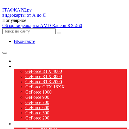
ГРАФ
КАРД.ру
видеокарты от А до Я
Популярное
Обзор видеокарты AMD Radeon RX 460
ВКонтакте
О видеокартах
Видеокарты nVidia
GeForce RTX 4000
GeForce RTX 3000
GeForce RTX 2000
GeForce GTX 16XX
GeForce 1000
GeForce 900
GeForce 700
GeForce 600
GeForce 500
GeForce 200
Видеокарты AMD