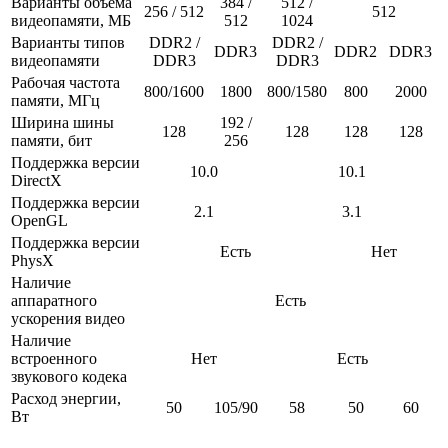
Варианты объема
384 /
512 /
256 / 512
512
видеопамяти, МБ
512
1024
Варианты типов
DDR2 /
DDR2 /
DDR3
DDR2
DDR3
видеопамяти
DDR3
DDR3
Рабочая частота
800/1600
1800
800/1580
800
2000
памяти, МГц
Ширина шины
192 /
128
128
128
128
памяти, бит
256
Поддержка версии
10.0
10.1
DirectX
Поддержка версии
2.1
3.1
OpenGL
Поддержка версии
Есть
Нет
PhysX
Наличие
аппаратного
Есть
ускорения видео
Наличие
встроенного
Нет
Есть
звукового кодека
Расход энергии,
50
105/90
58
50
60
Вт