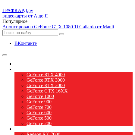
ГРАФ
КАРД.ру
видеокарты от А до Я
Популярное
Анонсирована GeForce GTX 1080 Ti Gallardo от Manli
ВКонтакте
О видеокартах
Видеокарты nVidia
GeForce RTX 4000
GeForce RTX 3000
GeForce RTX 2000
GeForce GTX 16XX
GeForce 1000
GeForce 900
GeForce 700
GeForce 600
GeForce 500
GeForce 200
Видеокарты AMD
Radeon RX 7000