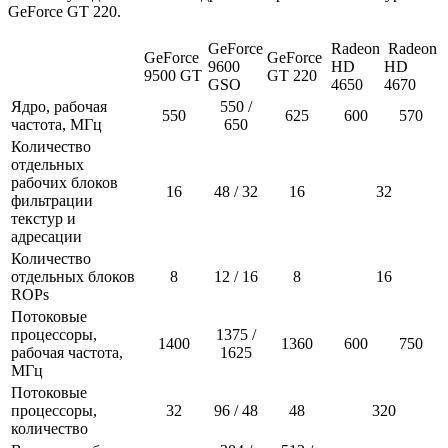
GeForce GT 220.
GeForce
Radeon
Radeon
GeForce
GeForce
9600
HD
HD
9500 GT
GT 220
GSO
4650
4670
Ядро, рабочая
550 /
550
625
600
570
частота, МГц
650
Количество
отдельных
рабочих блоков
16
48 / 32
16
32
фильтрации
текстур и
адресации
Количество
отдельных блоков
8
12 / 16
8
16
ROPs
Потоковые
процессоры,
1375 /
1400
1360
600
750
рабочая частота,
1625
МГц
Потоковые
процессоры,
32
96 / 48
48
320
количество