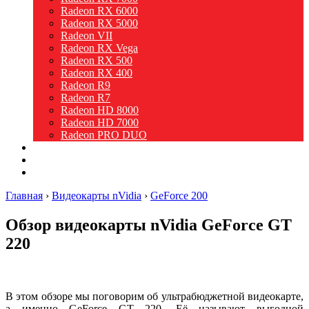
Radeon RX 6000
Radeon RX 5000
Radeon VII
Radeon RX Vega
Radeon RX 500
Radeon RX 400
Radeon R9
Radeon R7
Radeon HD 8000
Radeon HD 7000
Radeon PRO DUO
Intel
Новости
Видео
Главная
›
Видеокарты nVidia
›
GeForce 200
Обзор видеокарты nVidia GeForce GT
220
В этом обзоре мы поговорим об ультрабюджетной видеокарте,
а именно GeForce GT 220. Её называют выгодной