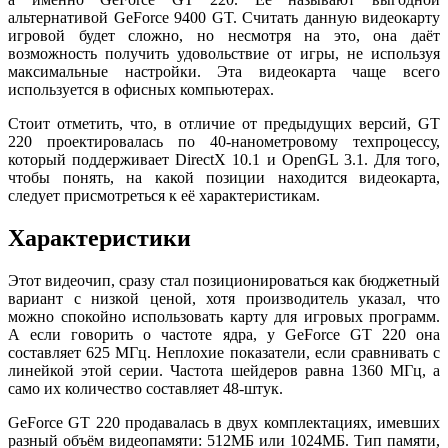
альтернативой GeForce 9400 GT. Считать данную видеокарту
игровой будет сложно, но несмотря на это, она даёт
возможность получить удовольствие от игры, не используя
максимальные настройки. Эта видеокарта чаще всего
используется в офисных компьютерах.
Стоит отметить, что, в отличие от предыдущих версий, GT
220 проектировалась по 40-нанометровому техпроцессу,
который поддерживает DirectX 10.1 и OpenGL 3.1. Для того,
чтобы понять, на какой позиции находится видеокарта,
следует присмотреться к её характеристикам.
Характеристики
Этот видеочип, сразу стал позиционироваться как бюджетный
вариант с низкой ценой, хотя производитель указал, что
можно спокойно использовать карту для игровых программ.
А если говорить о частоте ядра, у GeForce GT 220 она
составляет 625 МГц. Неплохие показатели, если сравнивать с
линейкой этой серии. Частота шейдеров равна 1360 МГц, а
само их количество составляет 48-штук.
GeForce GT 220 продавалась в двух комплектациях, имевших
разный объём видеопамяти: 512МБ или 1024МБ. Тип памяти,