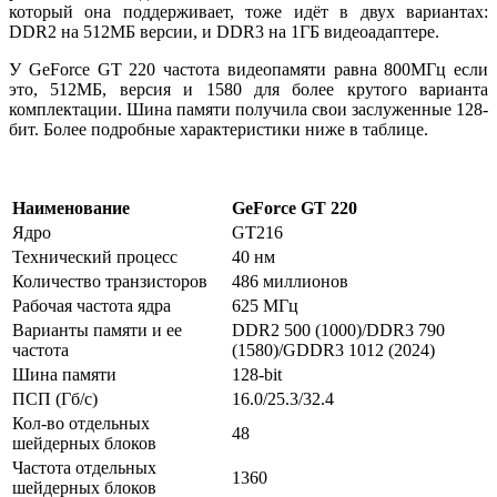
который она поддерживает, тоже идёт в двух вариантах:
DDR2 на 512МБ версии, и DDR3 на 1ГБ видеоадаптере.
У GeForce GT 220 частота видеопамяти равна 800МГц если
это, 512МБ, версия и 1580 для более крутого варианта
комплектации. Шина памяти получила свои заслуженные 128-
бит. Более подробные характеристики ниже в таблице.
Наименование
GeForce GT 220
Ядро
GT216
Технический процесс
40 нм
Количество транзисторов
486 миллионов
Рабочая частота ядра
625 МГц
Варианты памяти и ее
DDR2 500 (1000)/DDR3 790
частота
(1580)/GDDR3 1012 (2024)
Шина памяти
128-bit
ПСП (Гб/с)
16.0/25.3/32.4
Кол-во отдельных
48
шейдерных блоков
Частота отдельных
1360
шейдерных блоков