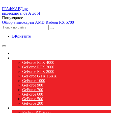
ГРАФ
КАРД.ру
видеокарты от А до Я
Популярное
Обзор видеокарты AMD Radeon RX 5700
ВКонтакте
О видеокартах
Видеокарты nVidia
GeForce RTX 4000
GeForce RTX 3000
GeForce RTX 2000
GeForce GTX 16XX
GeForce 1000
GeForce 900
GeForce 700
GeForce 600
GeForce 500
GeForce 200
Видеокарты AMD
Radeon RX 7000