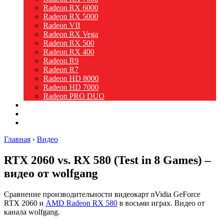
Radeon RX 6000
Radeon RX 5000
Radeon VII
Radeon RX Vega
Radeon RX 500
Radeon RX 400
Radeon R9
Radeon R7
Radeon HD 8000
Radeon HD 7000
Radeon PRO DUO
Intel
Новости
Видео
Главная
›
Видео
RTX 2060 vs. RX 580 (Test in 8 Games) –
видео от wolfgang
Сравнение производительности видеокарт nVidia GeForce
RTX 2060 и
AMD Radeon RX 580
в восьми играх. Видео от
канала wolfgang.