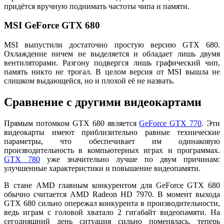
придётся вручную поднимать частоты чипа и памяти.
MSI GeForce GTX 680
MSI выпустили достаточно простую версию GTX 680.
Охлаждение ничем не выделяется и обладает лишь двумя
вентиляторами. Разгону подвергся лишь графический чип,
память никто не трогал. В целом версия от MSI вышла не
слишком выдающейся, но и плохой её не назвать.
Сравнение с другими видеокартами
Прямым потомком GTX 680 является
GeForce GTX 770
. Эти
видеокарты имеют приблизительно равные технические
параметры, что обеспечивает им одинаковую
производительность в компьютерных играх и программах.
GTX 780
уже значительно лучше по двум причинам:
улучшенные характеристики и повышение видеопамяти.
В стане AMD главным конкурентом для GeForce GTX 680
обычно считается AMD Radeon HD 7970. В момент выхода
GTX 680 сильно опережал конкурента в производительности,
ведь играм с головой хватало 2 гигабайт видеопамяти. На
сегодняшний день ситуация сильно поменялась, теперь