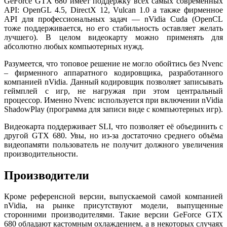
GeForce GTX 680 имеет поддержку всех самых современных
API: OpenGL 4.5, DirectX 12, Vulcan 1.0 а также фирменное
API для профессиональных задач — nVidia Cuda (OpenCL
тоже поддерживается, но его стабильность оставляет желать
лучшего). В целом видеокарту можно применять для
абсолютно любых компьютерных нужд.
Разумеется, что топовое решение не могло обойтись без Nvenc
– фирменного аппаратного кодировщика, разработанного
компанией nVidia. Данный кодировщик позволяет записывать
геймплей с игр, не нагружая при этом центральный
процессор. Именно Nvenc используется при включении nVidia
ShadowPlay (программа для записи виде с компьютерных игр).
Видеокарта поддерживает SLI, что позволяет её объединить с
другой GTX 680. Увы, но из-за достаточно среднего объёма
видеопамяти пользователь не получит должного увеличения
производительности.
Производители
Кроме референсной версии, выпускаемой самой компанией
nVidia, на рынке присутствуют модели, выпущенные
сторонними производителями. Такие версии GeForce GTX
680 обладают кастомным охлаждением, а в некоторых случаях