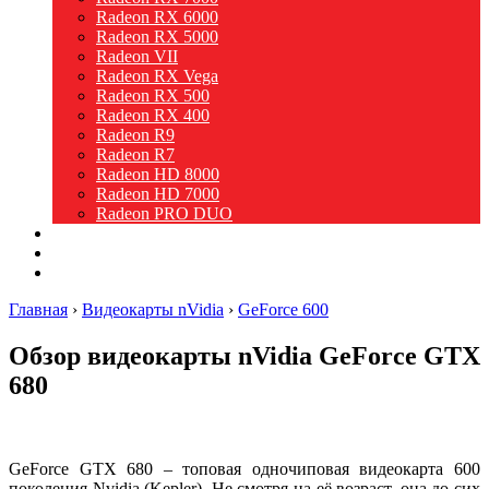
Radeon RX 6000
Radeon RX 5000
Radeon VII
Radeon RX Vega
Radeon RX 500
Radeon RX 400
Radeon R9
Radeon R7
Radeon HD 8000
Radeon HD 7000
Radeon PRO DUO
Intel
Новости
Видео
Главная
›
Видеокарты nVidia
›
GeForce 600
Обзор видеокарты nVidia GeForce GTX
680
GeForce GTX 680 – топовая одночиповая видеокарта 600
поколения Nvidia (Kepler). Не смотря на её возраст, она до сих