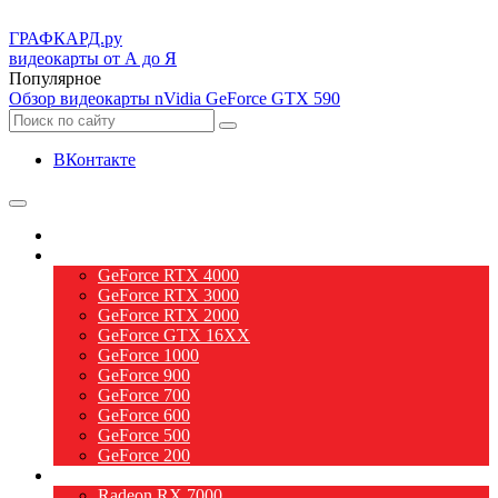
ГРАФ
КАРД.ру
видеокарты от А до Я
Популярное
Обзор видеокарты nVidia GeForce GTX 590
ВКонтакте
О видеокартах
Видеокарты nVidia
GeForce RTX 4000
GeForce RTX 3000
GeForce RTX 2000
GeForce GTX 16XX
GeForce 1000
GeForce 900
GeForce 700
GeForce 600
GeForce 500
GeForce 200
Видеокарты AMD
Radeon RX 7000