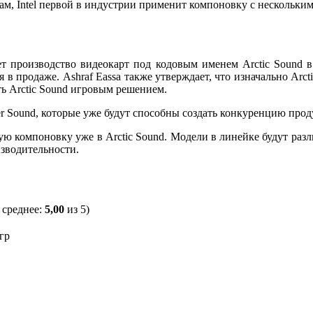
м, Intel первой в индустрии применит компоновку с нескольки
чнет производство видеокарт под кодовым именем Arctic Sound 
 в продаже. Ashraf Eassa также утверждает, что изначально Arc
ть Arctic Sound игровым решением.
er Sound, которые уже будут способны создать конкуренцию про
ую компоновку уже в Arctic Sound. Модели в линейке будут разл
изводительности.
 среднее:
5,00
из 5)