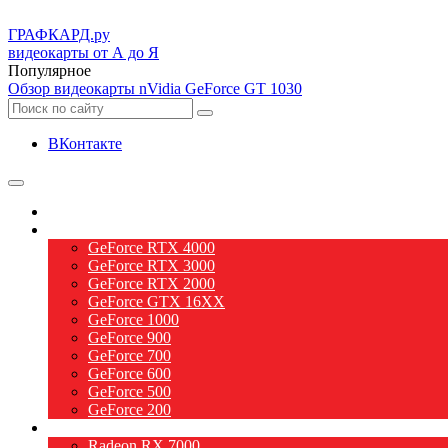
ГРАФ
КАРД.ру
видеокарты от А до Я
Популярное
Обзор видеокарты nVidia GeForce GT 1030
ВКонтакте
О видеокартах
Видеокарты nVidia
GeForce RTX 4000
GeForce RTX 3000
GeForce RTX 2000
GeForce GTX 16XX
GeForce 1000
GeForce 900
GeForce 700
GeForce 600
GeForce 500
GeForce 200
Видеокарты AMD
Radeon RX 7000