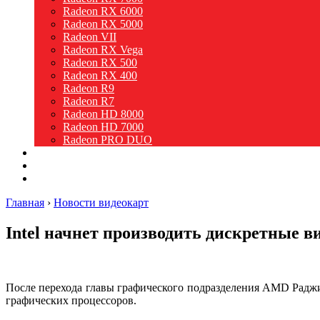
Radeon RX 6000
Radeon RX 5000
Radeon VII
Radeon RX Vega
Radeon RX 500
Radeon RX 400
Radeon R9
Radeon R7
Radeon HD 8000
Radeon HD 7000
Radeon PRO DUO
Intel
Новости
Видео
Главная
›
Новости видеокарт
Intel начнет производить дискретные 
После перехода главы графического подразделения AMD Раджи К
графических процессоров.