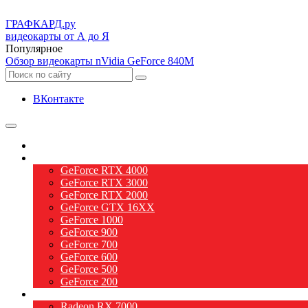
ГРАФ
КАРД.ру
видеокарты от А до Я
Популярное
Обзор видеокарты nVidia GeForce 840M
ВКонтакте
О видеокартах
Видеокарты nVidia
GeForce RTX 4000
GeForce RTX 3000
GeForce RTX 2000
GeForce GTX 16XX
GeForce 1000
GeForce 900
GeForce 700
GeForce 600
GeForce 500
GeForce 200
Видеокарты AMD
Radeon RX 7000