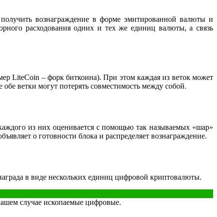
 получить вознаграждение в форме эмитированной валюты и
рного расходования одних и тех же единиц валюты, а связь
мер LiteCoin – форк биткоина). При этом каждая из веток может
е обе ветки могут потерять совместимость между собой.
 каждого из них оценивается с помощью так называемых «шар»
объявляет о готовности блока и распределяет вознаграждение.
 награда в виде нескольких единиц цифровой криптовалюты.
нашем случае ископаемые цифровые.