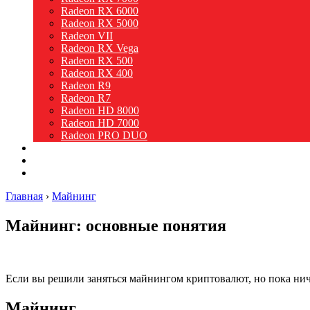
Radeon RX 6000
Radeon RX 5000
Radeon VII
Radeon RX Vega
Radeon RX 500
Radeon RX 400
Radeon R9
Radeon R7
Radeon HD 8000
Radeon HD 7000
Radeon PRO DUO
Intel
Новости
Видео
Главная
›
Майнинг
Майнинг: основные понятия
Если вы решили заняться майнингом криптовалют, но пока ниче
Майнинг